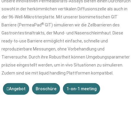
Unsere innovativen Permeabilitäts-Assays bieten einen Durchbruch
sowohl in der herkömmlichen vertikalen Diffusionszelle als auch in
der 96-Well-Mikrotiterplatte. Mit unserer biomimetischen GIT
®
Barriere (PermeaPad
GIT) simulieren wir die Zellbarrieren des
Gastrointestinaltrakts, der Mund- und Nasenschleimhaut. Diese
ready-to-use Barriere ermöglicht einfache, schnelle und
reproduzierbare Messungen, ohne Vorbehandlung und
Tierversuche. Durch ihre Robustheit können Umgebungsparameter
präzise eingestellt werden, um in vivo Situationen zu simulieren.
Zudem sind sie mit liquid handling Plattformen kompatibel.
Angebot
Broschüre
1-on-1 meeting